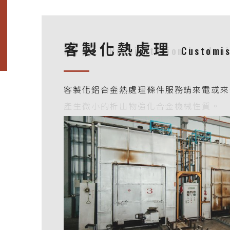
退火
應力消除
固溶
時效
客製化熱處理
Annealing
Solution
Precipitation harden
Stress relieve
Customis
退火熱處理主要目的為最大限度地減少冷
將鋁合金材料加熱至再結晶以上之溫度，
鋁材加熱並維持於適當的溫度與時間，使
時效硬化亦稱為析出硬化，將鋁合金材料
客製化鋁合金熱處理條件服務請來電或來
料硬度、恢復延展性的同時也提高後續的
緩後續加工因應力釋放而產生之變形。
重整而形成固溶體。
產生微小的析出物強化合金機械性質。