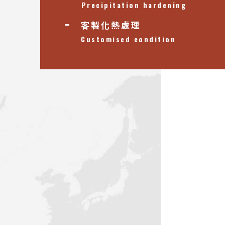
Precipitation hardening
客製化熱處理
Customised condition