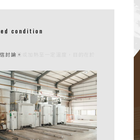
ing
ed condition
加工或鑄造時所產生的內應力，降低材
去除前製程造成的加工硬化，並有效減
溶質原子全部溶入鋁基中，內部微結構
置於常溫或加熱至一定溫度，目的在於
信討論。
機械加工性。